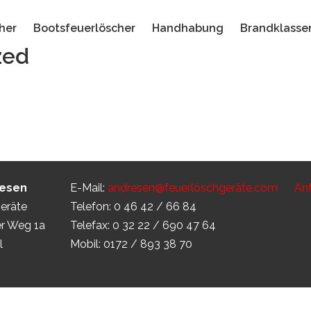
her
Bootsfeuerlöscher
Handhabung
Brandklasse
zed
resen
E-Mail:
andresen@feuerlöschgeräte.com
Anf
eräte
Telefon: 0 46 42 / 66 84
r Weg 1a
Telefax: 0 32 22 / 690 47 64
l
Mobil: 0172 / 893 38 70