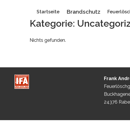
Zum
Brandschutz
Inhalt
Startseite
Feuerlösc
springen
Kategorie:
Uncategori
Nichts gefunden.
Frank And
Feuerlöschg
Buckhagene
24376 Rabe